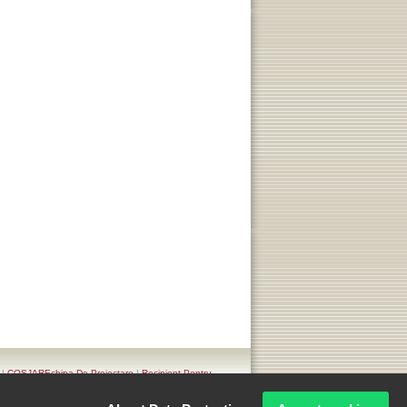
|
COSJAREchipa De Proiectare
|
Recipient Pentru
K.- COSJAR. Privacy Policy