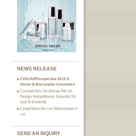
NEWS RELEASE
COSJARPerspectiva 2015 A
Sticlei Și Borcanelor Cosmetice
Concept Nou De Borcan Într-Un
Design Netradițional, Garantat Să
Iasă În Evidență
CosjarSeria De Lux Strălucitoare A
Lui
SEND AN INQUIRY