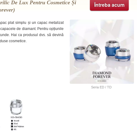
ilic De Lux Pentru Cosmetice Și
Întreba acum
orever)
apac plat simplu și un capac metalizat
u capacele de diamant. Pentru opțiunile
otunde. Hai ca produsul dvs. să devină
produse cosmetice.
Seria ED / TD