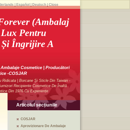
derlands
|
Español
|
Deutsch
|
Close
orever (ambalaj
e Lux Pentru
Și Îngrijire A
Ambalaje Cosmetice | Producători
tice -COSJAR
Ridicata | Borcane Și Sticle Din Taiwan -
rnizori Recipiente Cosmetice De Înaltă
etice Din 1976 Cu Experiențe
Articolul secțiunile
COSJAR
Aprovizionare De Ambalaje