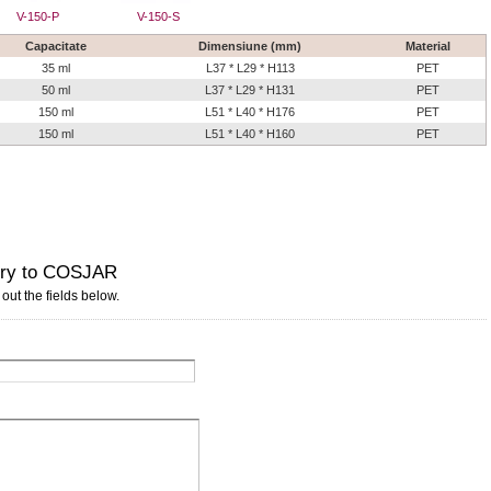
V-150-P
V-150-S
Capacitate
Dimensiune (mm)
Material
35 ml
L37 * L29 * H113
PET
50 ml
L37 * L29 * H131
PET
150 ml
L51 * L40 * H176
PET
150 ml
L51 * L40 * H160
PET