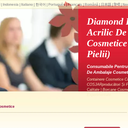
ا
|
Indonesia
|
Italiano
|
한국어
|
Português
|
Français
|
Română
|
日本語
|
हिन्दी
|
Ne
Diamond F
Acrilic D
Cosmetice 
Pielii)
Consumabile Pentru 
De Ambalaje Cosme
Containere Cosmetice Cu 
COSJARproducători Și Fu
Calitate | Borcane Cosm
Experimentate.
cosmetice