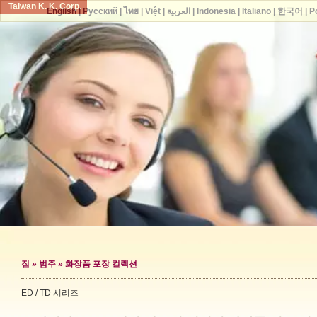
Taiwan K. K. Corp.
English
|
Русский
|
ไทย
|
Việt
|
العربية
|
Indonesia
|
Italiano
|
한국어
|
P
집
»
범주
»
화장품 포장 컬렉션
ED / TD 시리즈