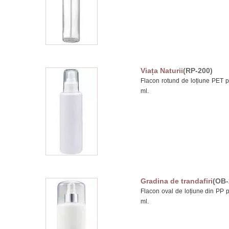
Viața Naturii
(RP-200)
Flacon rotund de loțiune PET pe
ml.
Gradina de trandafiri
(OB-
Flacon oval de loțiune din PP p
ml.