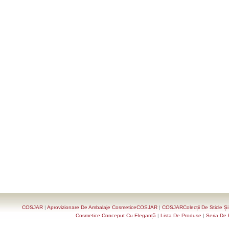
COSJAR
|
Aprovizionare De Ambalaje CosmeticeCOSJAR
|
COSJARColecții De Sticle Ș
Cosmetice Conceput Cu Eleganță
|
Lista De Produse
|
Seria De 