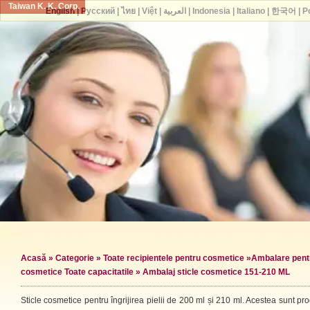
Taiwan K. K. Corp.
English
|
Русский
|
ไทย
|
Việt
|
العربية
|
Indonesia
|
Italiano
|
한국어
|
P
Acasă
»
Categorie
»
Toate recipientele pentru cosmetice
»
Ambalare pentr
cosmetice Toate capacitatile
» Ambalaj sticle cosmetice 151-210 ML
Sticle cosmetice pentru îngrijirea pielii de 200 ml și 210 ml. Acestea sunt pr