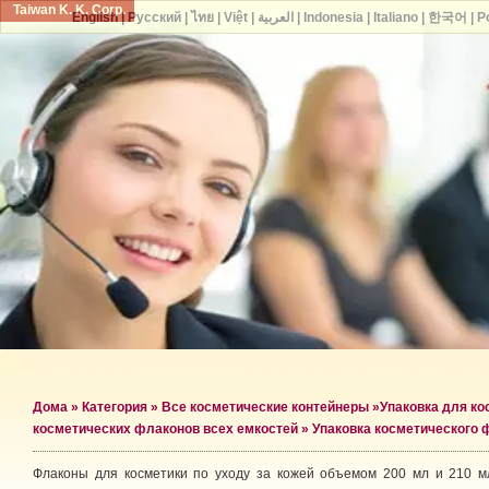
Taiwan K. K. Corp.
English
|
Русский
|
ไทย
|
Việt
|
العربية
|
Indonesia
|
Italiano
|
한국어
|
P
Дома
»
Категория
»
Все косметические контейнеры
»
Упаковка для к
косметических флаконов всех емкостей
» Упаковка косметического 
Флаконы для косметики по уходу за кожей объемом 200 мл и 210 м