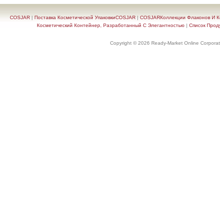
COSJAR
|
Поставка Косметической УпаковкиCOSJAR
|
COSJARКоллекции Флаконов И Ко
Косметический Контейнер, Разработанный С Элегантностью
|
Список Прод
Copyright © 2026 Ready-Market Online Corporat