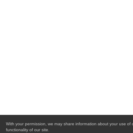
With your permission, we may share information about your use of ou
functionality of our site.