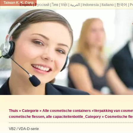
Taiwan K. K. Corp.
English
|
Русский
|
ไทย
|
Việt
|
العربية
|
Indonesia
|
Italiano
|
한국어
|
P
Thuis
»
Categorie
»
Alle cosmetische containers
»
Verpakking van cosmet
cosmetische flessen, alle capaciteiten
bottle_Category »
Cosmetische fle
VB2 / VDA-D-serie