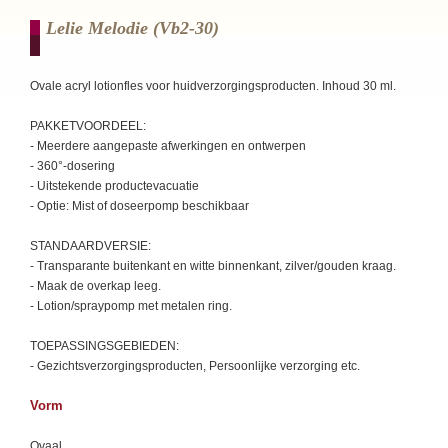
Lelie Melodie (vb2-30)
Ovale acryl lotionfles voor huidverzorgingsproducten. Inhoud 30 ml.
PAKKETVOORDEEL:
- Meerdere aangepaste afwerkingen en ontwerpen
- 360°-dosering
- Uitstekende productevacuatie
- Optie: Mist of doseerpomp beschikbaar
STANDAARDVERSIE:
- Transparante buitenkant en witte binnenkant, zilver/gouden kraag.
- Maak de overkap leeg.
- Lotion/spraypomp met metalen ring.
TOEPASSINGSGEBIEDEN:
- Gezichtsverzorgingsproducten, Persoonlijke verzorging etc.
Vorm
Ovaal