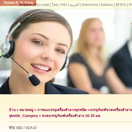
Taiwan K. K. Corp.
English
|
Русский
|
ไทย
|
Việt
|
العربية
|
Indonesia
|
Italiano
|
한국어
|
P
บ้าน
»
หมวดหมู่
»
ภาชนะบรรจุเครื่องสำอางทุกชนิด
»
บรรจุภัณฑ์ขวดเครื่องสำอาง
จุ
bottle_Category »
ขวดบรรจุภัณฑ์เครื่องสำอาง 16-30 มล.
ซีรีย์ VB2 / VDA-D