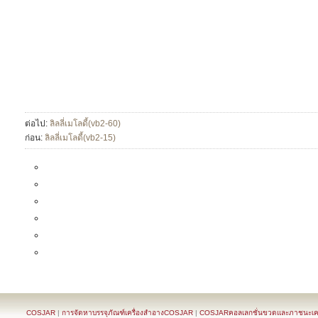
ต่อไป:
ลิลลี่เมโลดี้(vb2-60)
ก่อน:
ลิลลี่เมโลดี้(vb2-15)
COSJAR
|
การจัดหาบรรจุภัณฑ์เครื่องสำอางCOSJAR
|
COSJARคอลเลกชั่นขวดและภาชนะเครื