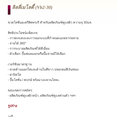
ลิลลี่เมโลดี้ (vb2-30)
ขวดโลชั่นอะครีลิคทรงรี สำหรับผลิตภัณฑ์ดูแลผิว ความจุ 30มล.
สิทธิประโยชน์แพ็คเกจ:
- การตกแต่งและการออกแบบที่กำหนดเองหลากหลาย
- จ่ายได้ 360°
- การระบายผลิตภัณฑ์ได้ดีเยี่ยม
- ตัวเลือก: ปั๊มพ่นหมอกหรือปั๊มจ่ายมีให้เลือก
เวอร์ชันมาตรฐาน:
- ขวดด้านนอกใสและด้านในสีขาว ปลอกคอสีเงิน/ทอง
- ฝาปิดใส
- ปั๊มโลชั่น / สเปรย์ พร้อมวงแหวนโลหะ.
ขอบเขตการสมัคร:
- ผลิตภัณฑ์ดูแลผิวหน้า, ผลิตภัณฑ์ดูแลส่วนตัว ฯลฯ
รูปร่าง
วงรี