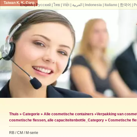
Taiwan K. K. Corp.
English
|
Русский
|
ไทย
|
Việt
|
العربية
|
Indonesia
|
Italiano
|
한국어
|
P
Thuis
»
Categorie
»
Alle cosmetische containers
»
Verpakking van cosmet
cosmetische flessen, alle capaciteiten
bottle_Category »
Cosmetische fle
RB / CM / M-serie