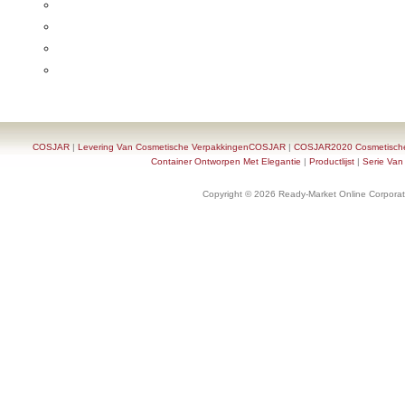
COSJAR
|
Levering Van Cosmetische VerpakkingenCOSJAR
|
COSJAR2020 Cosmetische F
Container Ontworpen Met Elegantie
|
Productlijst
|
Serie Van
Copyright © 2026 Ready-Market Online Corporat