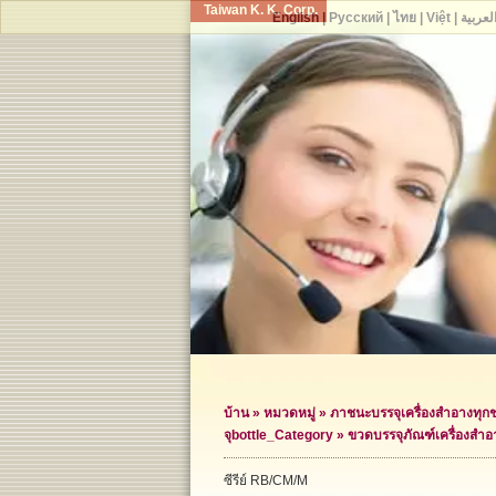
Taiwan K. K. Corp.
English
|
Русский
|
ไทย
|
Việt
|
لعربية
บ้าน
»
หมวดหมู่
»
ภาชนะบรรจุเครื่องสำอางทุก
จุ
bottle_Category »
ขวดบรรจุภัณฑ์เครื่องสำอ
ซีรีย์ RB/CM/M