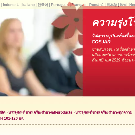
ا
|
Indonesia
|
Italiano
|
한국어
|
Português
|
Français
|
Română
|
日本語
|
हिन्दी
|
Ne
ความรุ่งโร
วัสดุบรรจุภัณฑ์เครื่อง
COSJAR
ขายส่งภาชนะเครื่องสำอ
ผลิตและซัพพลายเออร์ภาช
ตั้งแต่ปี พ.ศ.2519 ด้วยป
ชนิด
»
บรรจุภัณฑ์ขวดเครื่องสำอาง
all-products »
บรรจุภัณฑ์ขวดเครื่องสำอางทุกความ
าง 101-120 มล.