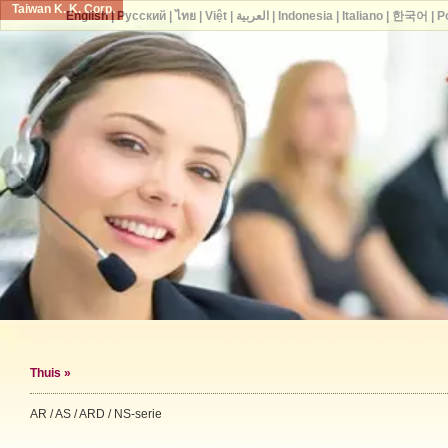
Taiwan K. K. Corp.
English
|
Русский
|
ไทย
|
Việt
|
العربية
|
Indonesia
|
Italiano
|
한국어
|
P
Thuis
»
AR / AS / ARD / NS-serie