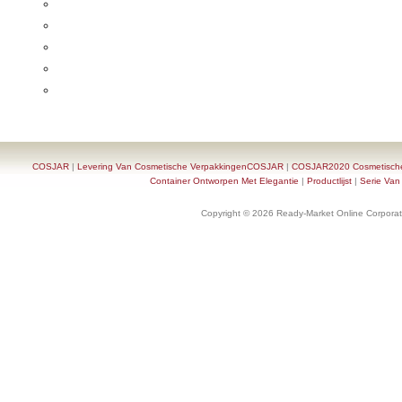
COSJAR
|
Levering Van Cosmetische VerpakkingenCOSJAR
|
COSJAR2020 Cosmetische F
Container Ontworpen Met Elegantie
|
Productlijst
|
Serie Van
Copyright © 2026 Ready-Market Online Corporat