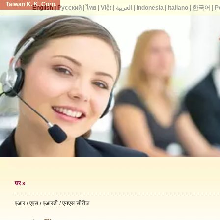
Taiwan K. K. Corp.
English
|
Русский
|
ไทย
|
Việt
|
العربية
|
Indonesia
|
Italiano
|
한국어
|
P
घर
»
एआर / एएस / एआरडी / एनएस सीरीज