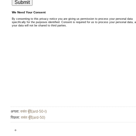
अगला:
वसंत बूँदें(ard-50-l)
पिछला:
वसंत बूँदें(ard-50)