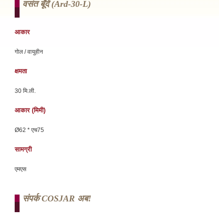
वसंत बूँदें (ard-30-L)
आकार
गोल / वायुहीन
क्षमता
30 मि.ली.
आकार (मिमी)
Ø62 * एच75
सामग्री
एमएस
संपर्क COSJAR अब!