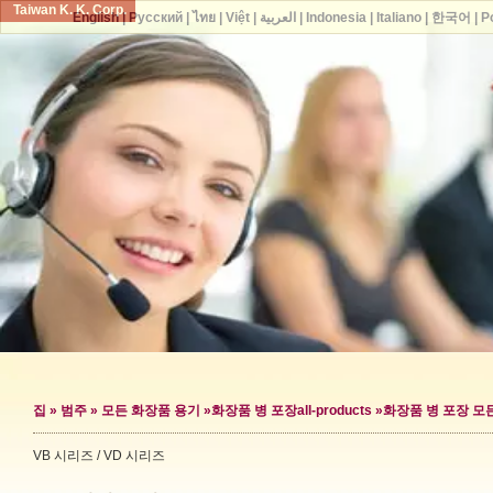
Taiwan K. K. Corp.
English
|
Русский
|
ไทย
|
Việt
|
العربية
|
Indonesia
|
Italiano
|
한국어
|
P
집
»
범주
»
모든 화장품 용기
»
화장품 병 포장
all-products »
화장품 병 포장 모
VB 시리즈 / VD 시리즈