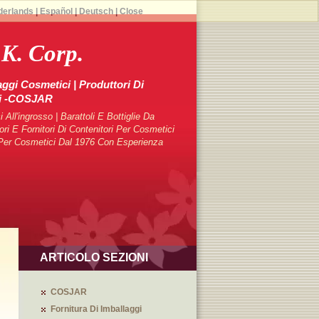
derlands
|
Español
|
Deutsch
|
Close
 K. Corp.
aggi Cosmetici | Produttori Di
ci -COSJAR
 All'ingrosso | Barattoli E Bottiglie Da
 E Fornitori Di Contenitori Per Cosmetici
i Per Cosmetici Dal 1976 Con Esperienza
ARTICOLO SEZIONI
COSJAR
Fornitura Di Imballaggi