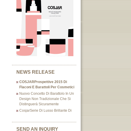
NEWS RELEASE
COSJARProspettive 2015 Di
Flaconi E Barattoli Per Cosmetici
Nuovo Concetto Di Barattolo In Un
Design Non Tradizionale Che Si
Distinguerà Sicuramente
CosjarSerie Di Lusso Brillante Di
SEND AN INQUIRY