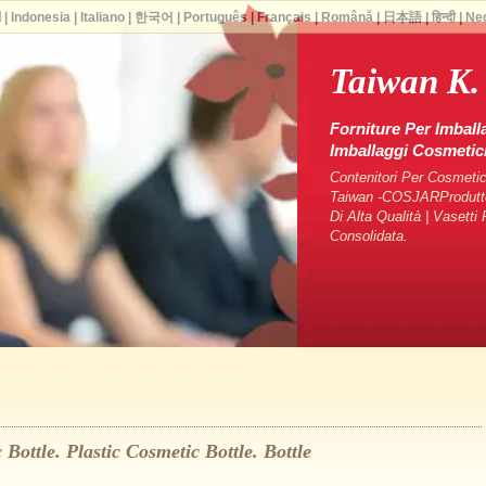
ا
|
Indonesia
|
Italiano
|
한국어
|
Português
|
Français
|
Română
|
日本語
|
हिन्दी
|
Ne
Taiwan K.
Forniture Per Imball
Imballaggi Cosmeti
Contenitori Per Cosmetici
Taiwan -COSJARProduttori
Di Alta Qualità | Vasett
Consolidata.
Bottle. Plastic Cosmetic Bottle. Bottle