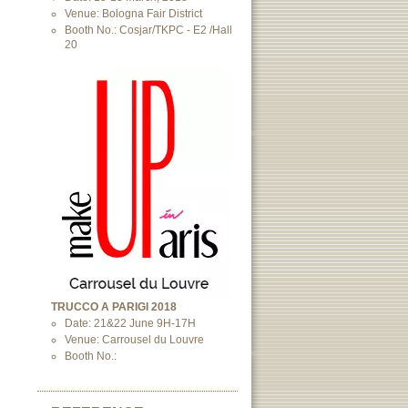
Venue: Bologna Fair District
Booth No.: Cosjar/TKPC - E2 /Hall
20
TRUCCO A PARIGI 2018
Date: 21&22 June 9H-17H
Venue: Carrousel du Louvre
Booth No.: