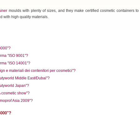
ainer
moulds with plenty of sizes, and they make certified cosmetic containers to
 with high quality materials.
 8000"?
norma "ISO 9001"?
norma "ISO 14001"?
gn e materiali dei contenitori per cosmetici"?
autyworld Middle East/Dubai"?
autyworld Japan"?
A cosmetic show"?
smoprof Asia 2009"?
8000"?