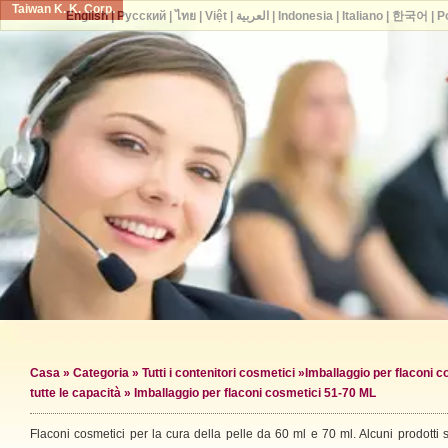
Taiwan K. K. Corp.
English
|
Русский
|
ไทย
|
Việt
|
العربية
|
Indonesia
|
Italiano
|
한국어
|
P
Casa
»
Categoria
»
Tutti i contenitori cosmetici
»
Imballaggio per flaconi c
tutte le capacità
» Imballaggio per flaconi cosmetici 51-70 ML
Flaconi cosmetici per la cura della pelle da 60 ml e 70 ml. Alcuni prodotti 