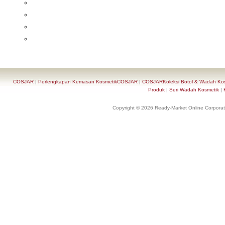
COSJAR
|
Perlengkapan Kemasan KosmetikCOSJAR
|
COSJARKoleksi Botol & Wadah Ko
Produk
|
Seri Wadah Kosmetik
|
Copyright © 2026 Ready-Market Online Corporat