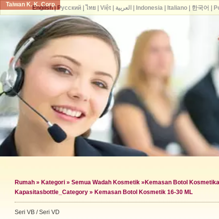
Taiwan K. K. Corp.
English
|
Русский
|
ไทย
|
Việt
|
العربية
|
Indonesia
|
Italiano
|
한국어
|
P
Rumah
»
Kategori
»
Semua Wadah Kosmetik
»
Kemasan Botol Kosmetik
a
Kapasitas
bottle_Category »
Kemasan Botol Kosmetik 16-30 ML
Seri VB / Seri VD