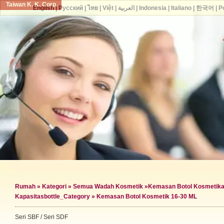
Taiwan K. K. Corp.
English
|
Русский
|
ไทย
|
Việt
|
العربية
|
Indonesia
|
Italiano
|
한국어
|
P
Rumah
»
Kategori
»
Semua Wadah Kosmetik
»
Kemasan Botol Kosmetik
a
Kapasitas
bottle_Category »
Kemasan Botol Kosmetik 16-30 ML
Seri SBF / Seri SDF