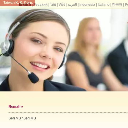
Taiwan K. K. Corp.
English
|
Русский
|
ไทย
|
Việt
|
العربية
|
Indonesia
|
Italiano
|
한국어
|
P
Rumah
»
Seri MB / Seri MD