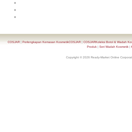
COSJAR
|
Perlengkapan Kemasan KosmetikCOSJAR
|
COSJARKoleksi Botol & Wadah Ko
Produk
|
Seri Wadah Kosmetik
|
Copyright © 2026 Ready-Market Online Corporat