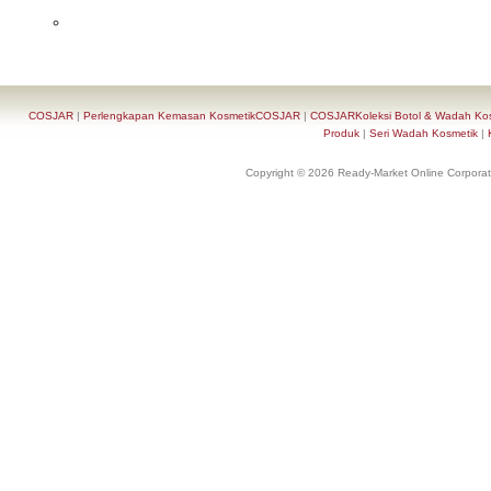
COSJAR
|
Perlengkapan Kemasan KosmetikCOSJAR
|
COSJARKoleksi Botol & Wadah Ko
Produk
|
Seri Wadah Kosmetik
|
Copyright © 2026 Ready-Market Online Corporat