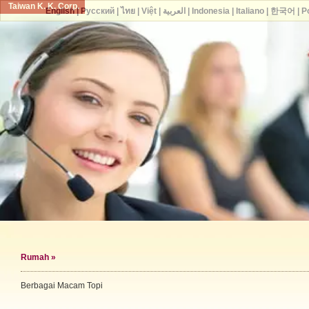
Taiwan K. K. Corp.
English
|
Русский
|
ไทย
|
Việt
|
العربية
|
Indonesia
|
Italiano
|
한국어
|
P
Rumah
»
Berbagai Macam Topi