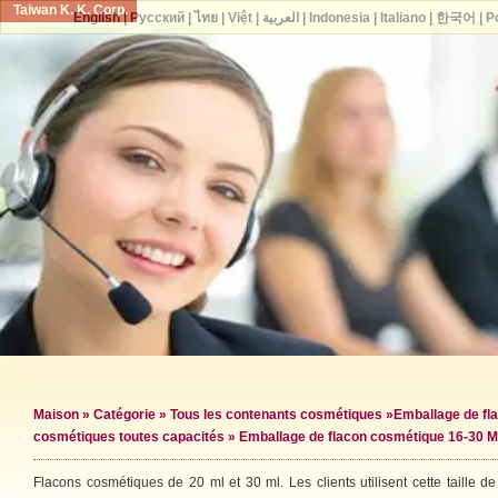
Taiwan K. K. Corp.
English
|
Русский
|
ไทย
|
Việt
|
العربية
|
Indonesia
|
Italiano
|
한국어
|
P
Maison
»
Catégorie
»
Tous les contenants cosmétiques
»
Emballage de fl
cosmétiques toutes capacités
» Emballage de flacon cosmétique 16-30 
Flacons cosmétiques de 20 ml et 30 ml. Les clients utilisent cette taille de