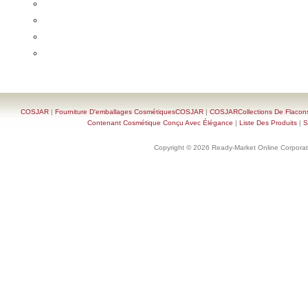
COSJAR
|
Fourniture D'emballages CosmétiquesCOSJAR
|
COSJARCollections De Flacon
Contenant Cosmétique Conçu Avec Élégance
|
Liste Des Produits
|
S
Copyright © 2026 Ready-Market Online Corporat