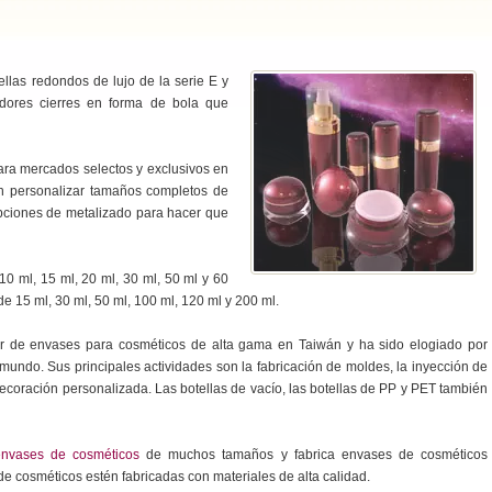
ellas redondos de lujo de la serie E y
ores cierres en forma de bola que
para mercados selectos y exclusivos en
n personalizar tamaños completos de
 opciones de metalizado para hacer que
10 ml, 15 ml, 20 ml, 30 ml, 50 ml y 60
de 15 ml, 30 ml, 50 ml, 100 ml, 120 ml y 200 ml.
der de envases para cosméticos de alta gama en Taiwán y ha sido elogiado por
ndo. Sus principales actividades son la fabricación de moldes, la inyección de
decoración personalizada. Las botellas de vacío, las botellas de PP y PET también
envases de cosméticos
de muchos tamaños y fabrica envases de cosméticos
 de cosméticos estén fabricadas con materiales de alta calidad.