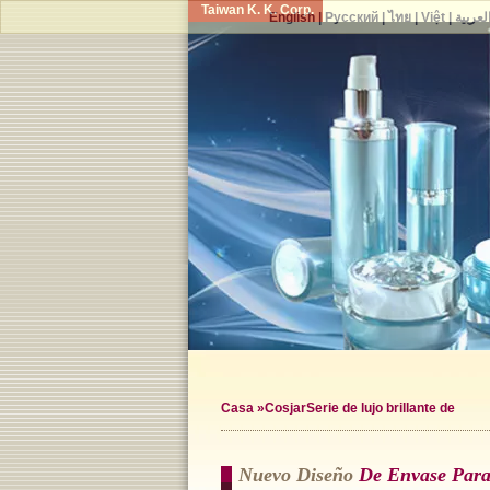
Taiwan K. K. Corp.
English
|
Русский
|
ไทย
|
Việt
|
لعربية
Casa
»CosjarSerie de lujo brillante de
Nuevo Diseño
De Envase Para