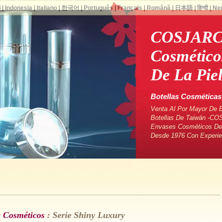
ا
|
Indonesia
|
Italiano
|
한국어
|
Português
|
Français
|
Română
|
日本語
|
हिन्दी
|
Ne
COSJARCo
Cosmético
De La Pie
Botellas Cosméticas
Venta Al Por Mayor De 
Botellas De Taiwán -CO
Envases Cosméticos De 
Desde 1976 Con Experie
 Cosméticos
: Serie Shiny Luxury