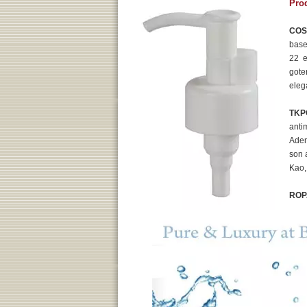
Pro
COS
base
22 e
gote
eleg
TKP
anti
Adem
son 
Kao,
ROP