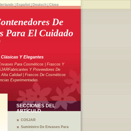
derlands
|
Español
|
Deutsch
|
Close
ntenedores De
s Para El Cuidado
l
 Clásicas Y Elegantes
Envases Para Cosméticos | Frascos Y
SJARFabricantes Y Proveedores De
Alta Calidad | Frascos De Cosméticos
ncias Experimentadas.
SECCIONES DEL
ARTÍCULO
COSJAR
Suministro De Envases Para