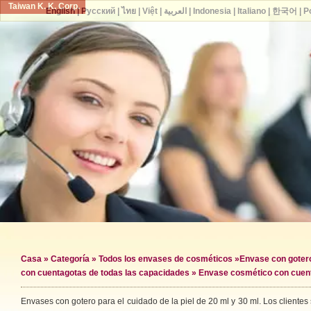
Taiwan K. K. Corp.
English
|
Русский
|
ไทย
|
Việt
|
العربية
|
Indonesia
|
Italiano
|
한국어
|
P
Casa
»
Categoría
»
Todos los envases de cosméticos
»
Envase con goter
con cuentagotas de todas las capacidades
» Envase cosmético con cuent
Envases con gotero para el cuidado de la piel de 20 ml y 30 ml. Los clientes