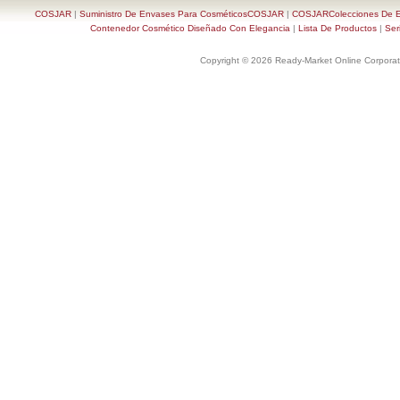
COSJAR
|
Suministro De Envases Para CosméticosCOSJAR
|
COSJARColecciones De En
Contenedor Cosmético Diseñado Con Elegancia
|
Lista De Productos
|
Ser
Copyright © 2026 Ready-Market Online Corporat