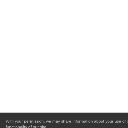
With your permission, we may share information about your use of ou
functionality of our site.