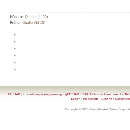
Nächste:
Quallen(td-30)
Früher:
Quallen(td-15)
COSJAR
|
KosmetikverpackungsversorgungCOSJAR
|
COSJARKosmetikflaschen- Und Behä
Design
|
Produktliste
|
Serie Von Kosmetikb
Copyright © 2026 Ready-Market Online Corporat