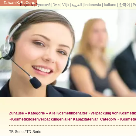
Taiwan K. K. Corp.
English
|
Русский
|
ไทย
|
Việt
|
العربية
|
Indonesia
|
Italiano
|
한국어
|
P
Zuhause
»
Kategorie
»
Alle Kosmetikbehälter
»
Verpackung von Kosmeti
»
Kosmetikdosenverpackungen aller Kapazitäten
jar_Category »
Kosmetik
TB-Serie / TD-Serie