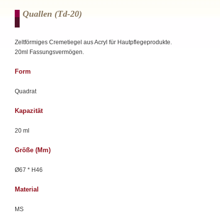
Quallen (td-20)
Zeltförmiges Cremetiegel aus Acryl für Hautpflegeprodukte.
20ml Fassungsvermögen.
Form
Quadrat
Kapazität
20 ml
Größe (mm)
Ø67 * H46
Material
MS