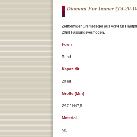
Diamant Für Immer (td-20-D
Zeltförmiger Cremetiegel aus Acryl für Hautp
20ml Fassungsvermögen.
Form
Rund
Kapazität
20 ml
Größe (mm)
Ø67 * H47,5
Material
MS