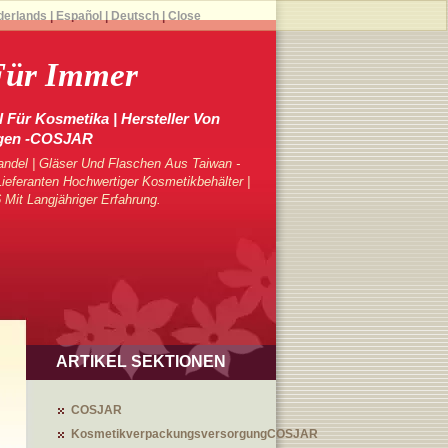
derlands
|
Español
|
Deutsch
|
Close
Für Immer
 Für Kosmetika | Hersteller Von
gen -COSJAR
ndel | Gläser Und Flaschen Aus Taiwan -
eferanten Hochwertiger Kosmetikbehälter |
 Mit Langjähriger Erfahrung.
ARTIKEL SEKTIONEN
COSJAR
KosmetikverpackungsversorgungCOSJAR