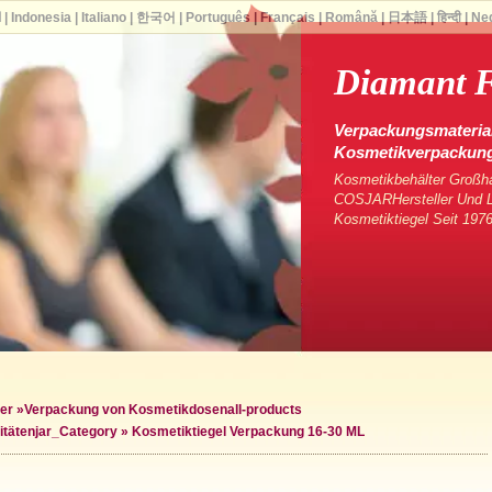
ا
|
Indonesia
|
Italiano
|
한국어
|
Português
|
Français
|
Română
|
日本語
|
हिन्दी
|
Ne
Diamant 
Verpackungsmaterial
Kosmetikverpackun
Kosmetikbehälter Großha
COSJARHersteller Und Li
Kosmetiktiegel Seit 1976
er
»
Verpackung von Kosmetikdosen
all-products
itäten
jar_Category »
Kosmetiktiegel Verpackung 16-30 ML