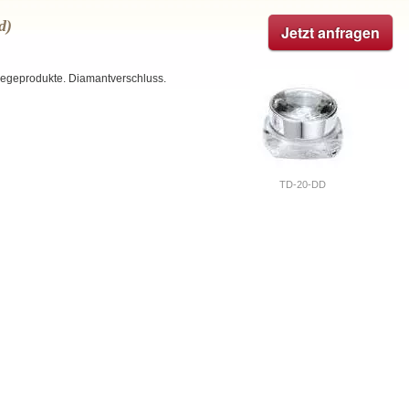
d)
Jetzt anfragen
flegeprodukte. Diamantverschluss.
TD-20-DD