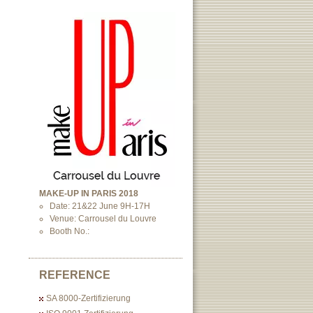
MAKE-UP IN PARIS 2018
Date: 21&22 June 9H-17H
Venue: Carrousel du Louvre
Booth No.:
REFERENCE
SA 8000-Zertifizierung