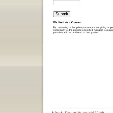
Nächste:
Diamant für immer(td-30-dd)