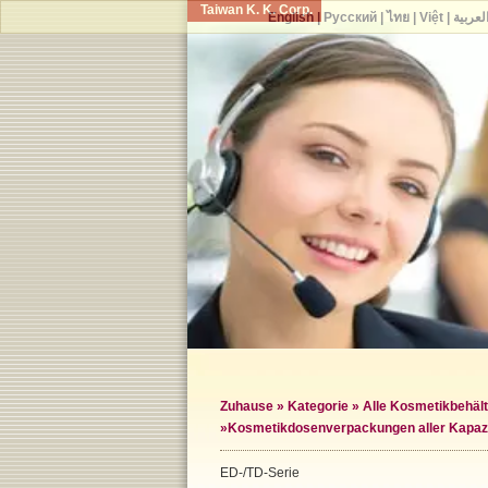
Taiwan K. K. Corp.
English
|
Русский
|
ไทย
|
Việt
|
لعربية
Zuhause
»
Kategorie
»
Alle Kosmetikbehält
»
Kosmetikdosenverpackungen aller Kapaz
ED-/TD-Serie