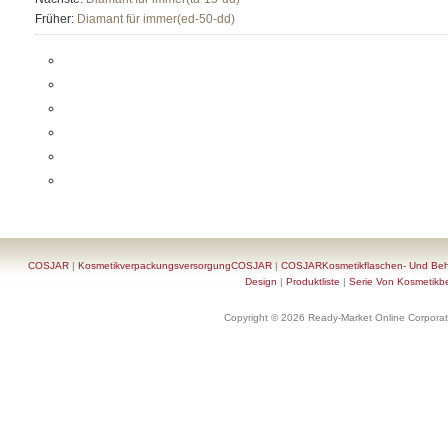
Früher:
Diamant für immer(ed-50-dd)
COSJAR
|
KosmetikverpackungsversorgungCOSJAR
|
COSJARKosmetikflaschen- Und Behä
Design
|
Produktliste
|
Serie Von Kosmetikb
Copyright © 2026 Ready-Market Online Corporat