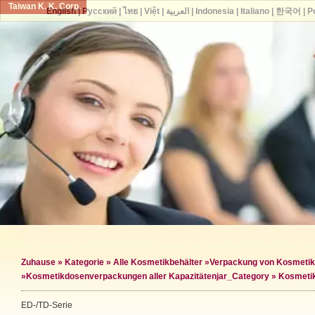
Taiwan K. K. Corp.
English
|
Русский
|
ไทย
|
Việt
|
العربية
|
Indonesia
|
Italiano
|
한국어
|
P
Zuhause
»
Kategorie
»
Alle Kosmetikbehälter
»
Verpackung von Kosmeti
»
Kosmetikdosenverpackungen aller Kapazitäten
jar_Category »
Kosmetik
ED-/TD-Serie