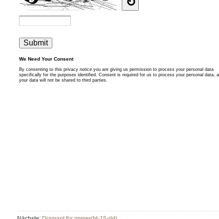
Nächste:
Diamant für immer(td-15-dd)