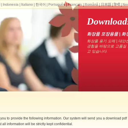
ا
|
Indonesia
|
Italiano
|
한국어
|
Português
|
Français
|
Română
|
日本語
|
हिन्दी
|
Ne
Downloads
화장품 포장용품 | 화
화장품 용기 도매 | 대만산
경험을 바탕으로 고품질 
고 있습니다.
 you to provide the following information. Our system will send you a download pdf
 all information will be strictly kept confidential.