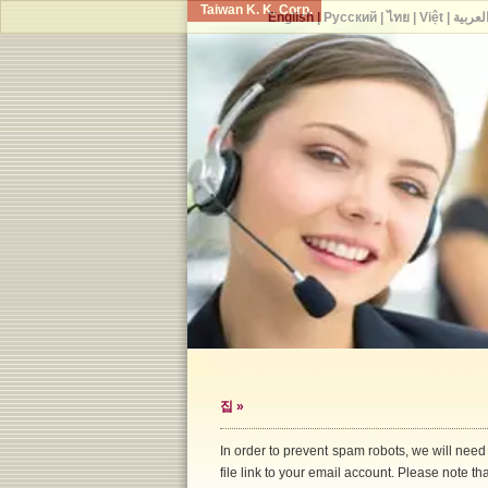
Taiwan K. K. Corp.
English
|
Русский
|
ไทย
|
Việt
|
لعربية
집
»
In order to prevent spam robots, we will need
file link to your email account. Please note that