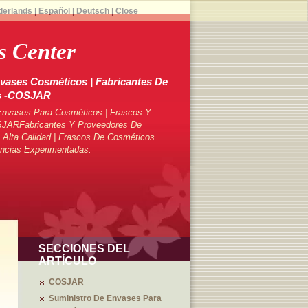
derlands
|
Español
|
Deutsch
|
Close
 Center
vases Cosméticos | Fabricantes De
s -COSJAR
Envases Para Cosméticos | Frascos Y
SJARFabricantes Y Proveedores De
Alta Calidad | Frascos De Cosméticos
ncias Experimentadas.
SECCIONES DEL
ARTÍCULO
COSJAR
Suministro De Envases Para