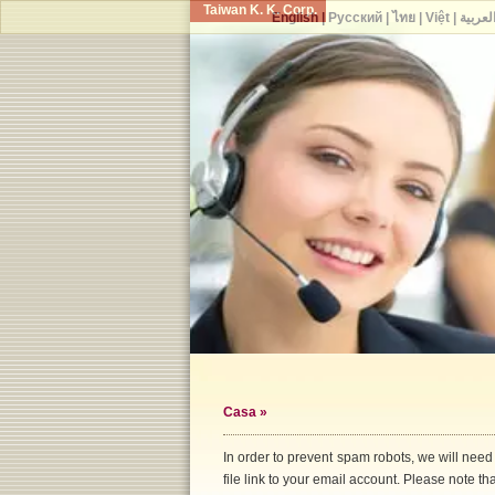
Taiwan K. K. Corp.
English
|
Русский
|
ไทย
|
Việt
|
لعربية
Casa
»
In order to prevent spam robots, we will need
file link to your email account. Please note that