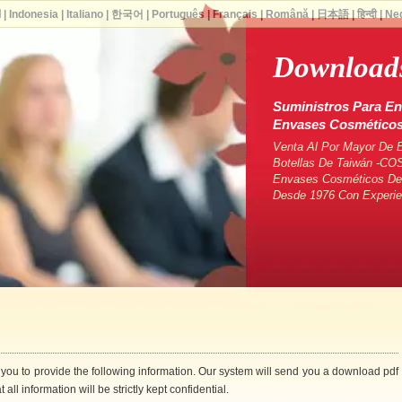
ا
|
Indonesia
|
Italiano
|
한국어
|
Português
|
Français
|
Română
|
日本語
|
हिन्दी
|
Ne
Downloads
Suministros Para En
Envases Cosmético
Venta Al Por Mayor De 
Botellas De Taiwán -CO
Envases Cosméticos De 
Desde 1976 Con Experie
 you to provide the following information. Our system will send you a download pdf
 all information will be strictly kept confidential.