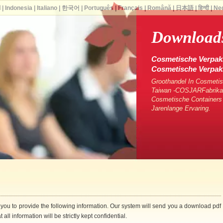
ا
|
Indonesia
|
Italiano
|
한국어
|
Português
|
Français
|
Română
|
日本語
|
हिन्दी
|
Ne
Downloads
Cosmetische Verpakk
Cosmetische Verpa
Groothandel In Cosmetis
Taiwan -COSJARFabrikan
Cosmetische Containers
Jarenlange Ervaring.
 you to provide the following information. Our system will send you a download pdf
 all information will be strictly kept confidential.