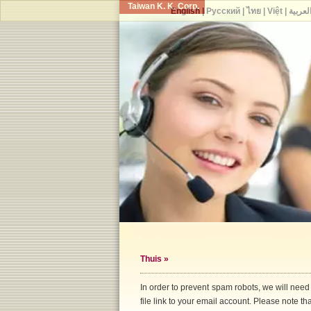
Taiwan K. K. Corp.
English
|
Русский
|
ไทย
|
Việt
|
لعربية
Thuis
»
In order to prevent spam robots, we will need
file link to your email account. Please note that