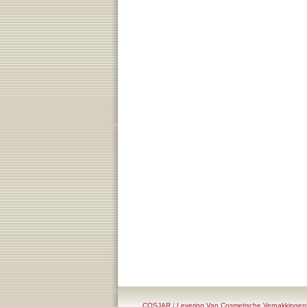
COSJAR
|
Levering Van Cosmetische Verpakking