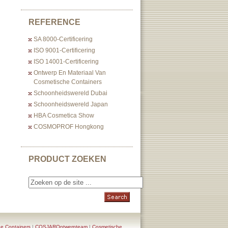
REFERENCE
SA 8000-Certificering
ISO 9001-Certificering
ISO 14001-Certificering
Ontwerp En Materiaal Van
Cosmetische Containers
Schoonheidswereld Dubai
Schoonheidswereld Japan
HBA Cosmetica Show
COSMOPROF Hongkong
PRODUCT ZOEKEN
e Containers
|
COSJAROntwerpteam
|
Cosmetische