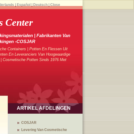
derlands
|
Español
|
Deutsch
|
Close
 Center
ingsmaterialen | Fabrikanten Van
kkingen -COSJAR
che Containers | Potten En Flessen Uit
ten En Leveranciers Van Hoogwaardige
 | Cosmetische Potten Sinds 1976 Met
ARTIKEL AFDELINGEN
COSJAR
Levering Van Cosmetische