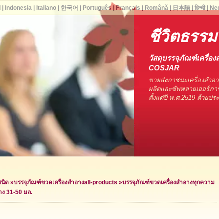
ا
|
Indonesia
|
Italiano
|
한국어
|
Português
|
Français
|
Română
|
日本語
|
हिन्दी
|
Ne
ชีวิตธรรม
วัสดุบรรจุภัณฑ์เครื่อง
COSJAR
ขายส่งภาชนะเครื่องสำอ
ผลิตและซัพพลายเออร์ภาช
ตั้งแต่ปี พ.ศ.2519 ด้วยป
ชนิด
»
บรรจุภัณฑ์ขวดเครื่องสำอาง
all-products »
บรรจุภัณฑ์ขวดเครื่องสำอางทุกความ
าง 31-50 มล.