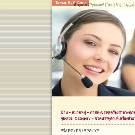
Taiwan K. K. Corp.
English
|
Русский
|
ไทย
|
Việt
|
لعربية
บ้าน
»
หมวดหมู่
»
ภาชนะบรรจุเครื่องสำอางทุก
จุ
bottle_Category »
ขวดบรรจุภัณฑ์เครื่องสำอ
ซีรี่ส์ RP / PR / RPG / YP