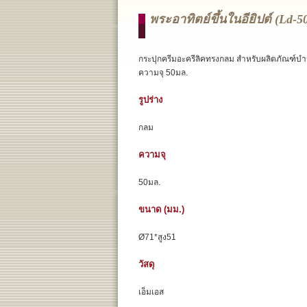
พระอาทิตย์ขึ้นในอียิปต์ (ld-5
กระปุกครีมอะครีลิคทรงกลม สำหรับผลิตภัณฑ์บำร
ความจุ 50มล.
รูปร่าง
กลม
ความจุ
50มล.
ขนาด (มม.)
Ø71*สูง51
วัสดุ
เอ็มเอส