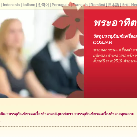
ا
|
Indonesia
|
Italiano
|
한국어
|
Português
|
Français
|
Română
|
日本語
|
हिन्दी
|
Ne
พระอาทิตย์
วัสดุบรรจุภัณฑ์เครื่อง
COSJAR
ขายส่งภาชนะเครื่องสำอ
ผลิตและซัพพลายเออร์ภาช
ตั้งแต่ปี พ.ศ.2519 ด้วยป
ชนิด
»
บรรจุภัณฑ์ขวดเครื่องสำอาง
all-products »
บรรจุภัณฑ์ขวดเครื่องสำอางทุกความ
.