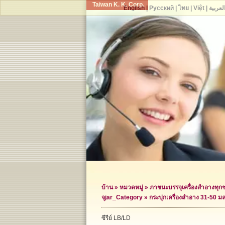
Taiwan K. K. Corp.
English
|
Русский
|
ไทย
|
Việt
|
لعربية
บ้าน
»
หมวดหมู่
»
ภาชนะบรรจุเครื่องสำอางทุก
จุ
jar_Category »
กระปุกเครื่องสำอาง 31-50 มล
ซีรีย์ LB/LD