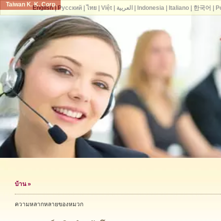
Taiwan K. K. Corp.
English
|
Русский
|
ไทย
|
Việt
|
العربية
|
Indonesia
|
Italiano
|
한국어
|
P
บ้าน
»
ความหลากหลายของหมวก