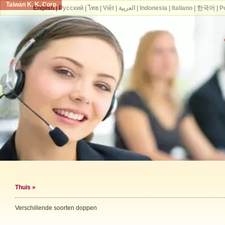
Taiwan K. K. Corp.
English
|
Русский
|
ไทย
|
Việt
|
العربية
|
Indonesia
|
Italiano
|
한국어
|
P
Thuis
»
Verschillende soorten doppen