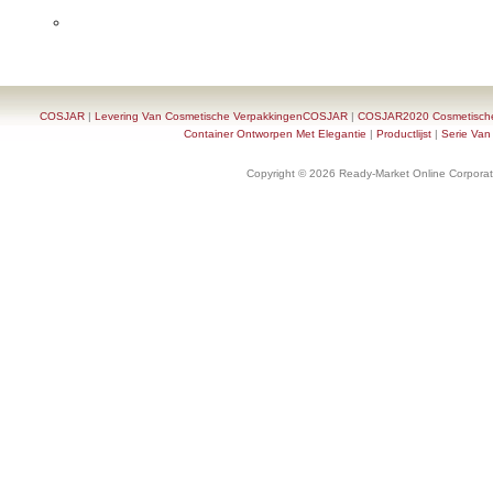
COSJAR
|
Levering Van Cosmetische VerpakkingenCOSJAR
|
COSJAR2020 Cosmetische F
Container Ontworpen Met Elegantie
|
Productlijst
|
Serie Van
Copyright © 2026 Ready-Market Online Corporat