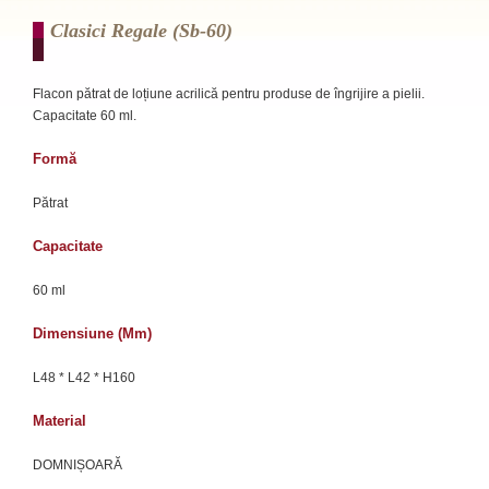
Clasici Regale (sb-60)
Flacon pătrat de loțiune acrilică pentru produse de îngrijire a pielii.
Capacitate 60 ml.
Formă
Pătrat
Capacitate
60 ml
Dimensiune (mm)
L48 * L42 * H160
Material
DOMNIȘOARĂ