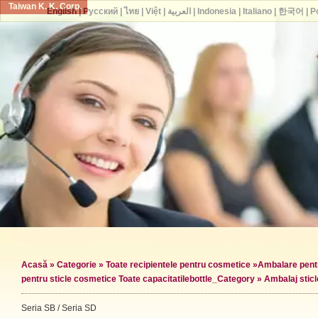
Taiwan K. K. Corp.
English
|
Русский
|
ไทย
|
Việt
|
العربية
|
Indonesia
|
Italiano
|
한국어
|
P
Acasă
»
Categorie
»
Toate recipientele pentru cosmetice
»
Ambalare pentr
pentru sticle cosmetice Toate capacitatile
bottle_Category »
Ambalaj stic
Seria SB / Seria SD