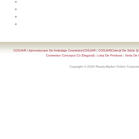
COSJAR
|
Aprovizionare De Ambalaje CosmeticeCOSJAR
|
COSJARColecții De Sticle Ș
Cosmetice Conceput Cu Eleganță
|
Lista De Produse
|
Seria De 
Copyright © 2026 Ready-Market Online Corporat