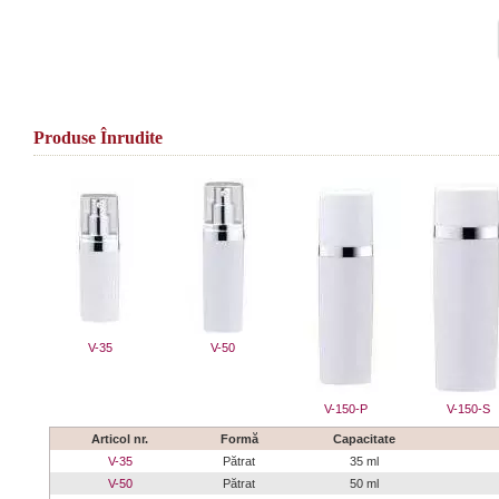
Produse Înrudite
V-35
V-50
V-150-P
V-150-S
Articol nr.
Formă
Capacitate
V-35
Pătrat
35 ml
V-50
Pătrat
50 ml