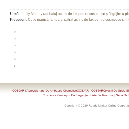
Următor:
Lily Melody (ambalaj acrilic de lux pentru cosmetice și îngrijire a pie
Precedent:
Cutie magică (ambalaj pătrat acrilic de lux pentru cosmetice și îng
COSJAR
|
Aprovizionare De Ambalaje CosmeticeCOSJAR
|
COSJARColecții De Sticle Ș
Cosmetice Conceput Cu Eleganță
|
Lista De Produse
|
Seria De 
Copyright © 2026 Ready-Market Online Corporat