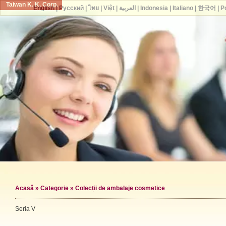
Taiwan K. K. Corp.
English
|
Русский
|
ไทย
|
Việt
|
العربية
|
Indonesia
|
Italiano
|
한국어
|
P
Acasă
»
Categorie
»
Colecții de ambalaje cosmetice
Seria V