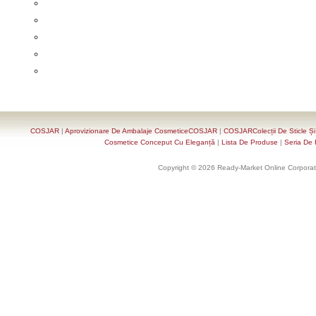
COSJAR
|
Aprovizionare De Ambalaje CosmeticeCOSJAR
|
COSJARColecții De Sticle Ș
Cosmetice Conceput Cu Eleganță
|
Lista De Produse
|
Seria De 
Copyright © 2026 Ready-Market Online Corporat