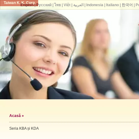
Taiwan K. K. Corp.
English
|
Русский
|
ไทย
|
Việt
|
العربية
|
Indonesia
|
Italiano
|
한국어
|
P
Acasă
»
Seria KBA și KDA