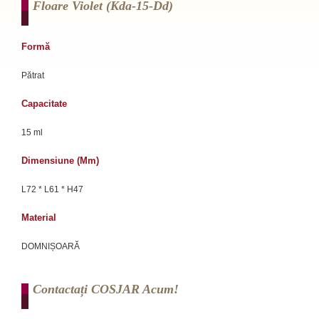
Floare Violet (kda-15-Dd)
Formă
Pătrat
Capacitate
15 ml
Dimensiune (mm)
L72 * L61 * H47
Material
DOMNIȘOARĂ
Contactați COSJAR Acum!