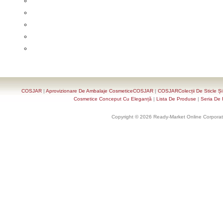
COSJAR
|
Aprovizionare De Ambalaje CosmeticeCOSJAR
|
COSJARColecții De Sticle Ș
Cosmetice Conceput Cu Eleganță
|
Lista De Produse
|
Seria De 
Copyright © 2026 Ready-Market Online Corporat