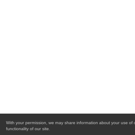
With your permission, we may share information about your use of ou
functionality of our site.