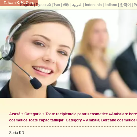
Taiwan K. K. Corp.
English
|
Русский
|
ไทย
|
Việt
|
العربية
|
Indonesia
|
Italiano
|
한국어
|
P
Acasă
»
Categorie
»
Toate recipientele pentru cosmetice
»
Ambalare borc
cosmetice Toate capacitatile
jar_Category »
Ambalaj Borcane cosmetice 
Seria KD