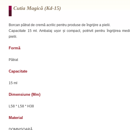
Cutia Magică (kd-15)
Borcan pătrat de cremă acrilic pentru produse de îngrijire a pielii.
Capacitate 15 ml. Ambalaj ușor și compact, potrivit pentru îngrijirea med
pielii.
Formă
Pătrat
Capacitate
15 ml
Dimensiune (mm)
L58 * L58 * H38
Material
DOMNIȘOARĂ