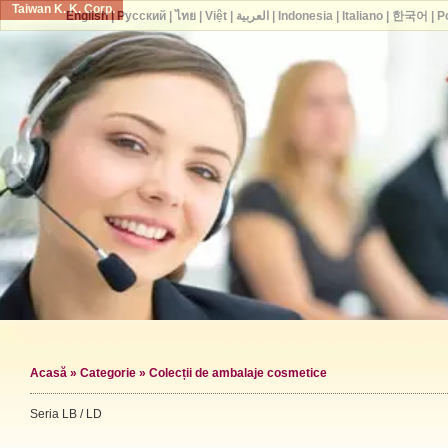
Taiwan K. K. Corp.
English
|
Русский
|
ไทย
|
Việt
|
العربية
|
Indonesia
|
Italiano
|
한국어
|
P
Acasă
»
Categorie
»
Colecții de ambalaje cosmetice
Seria LB / LD