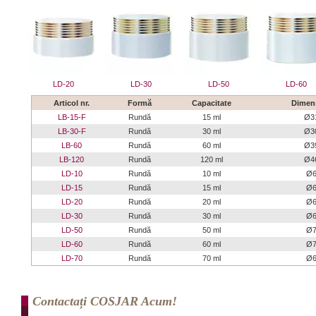
LD-20
LD-30
LD-50
LD-60
Articol nr.
Formă
Capacitate
Dimen
LB-15-F
Rundă
15 ml
Ø3
LB-30-F
Rundă
30 ml
Ø3
LB-60
Rundă
60 ml
Ø3
LB-120
Rundă
120 ml
Ø4
LD-10
Rundă
10 ml
Ø6
LD-15
Rundă
15 ml
Ø6
LD-20
Rundă
20 ml
Ø6
LD-30
Rundă
30 ml
Ø6
LD-50
Rundă
50 ml
Ø7
LD-60
Rundă
60 ml
Ø7
LD-70
Rundă
70 ml
Ø6
Contactați COSJAR Acum!