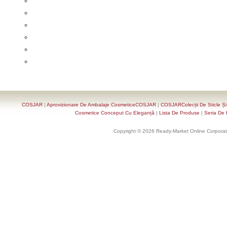
COSJAR
|
Aprovizionare De Ambalaje CosmeticeCOSJAR
|
COSJARColecții De Sticle Ș
Cosmetice Conceput Cu Eleganță
|
Lista De Produse
|
Seria De 
Copyright © 2026 Ready-Market Online Corporat