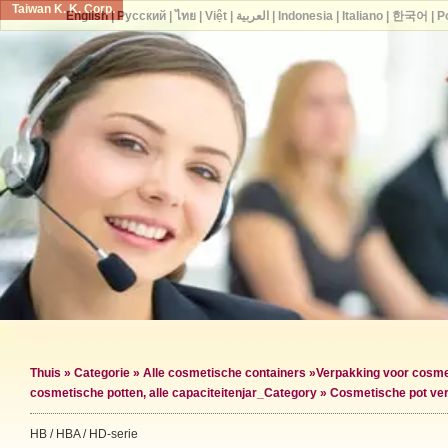
Taiwan K. K. Corp.
English
|
Русский
|
ไทย
|
Việt
|
العربية
|
Indonesia
|
Italiano
|
한국어
|
P
Thuis
»
Categorie
»
Alle cosmetische containers
»
Verpakking voor cosme
cosmetische potten, alle capaciteiten
jar_Category »
Cosmetische pot ve
HB / HBA / HD-serie