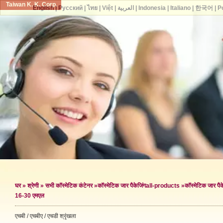
Taiwan K. K. Corp.
English
|
Русский
|
ไทย
|
Việt
|
العربية
|
Indonesia
|
Italiano
|
한국어
|
P
घर
»
श्रेणी
»
सभी कॉस्मेटिक कंटेनर
»
कॉस्मेटिक जार पैकेजिंग
all-products »
कॉस्मेटिक जार पैके
16-30 एमएल
एचबी / एचबीए / एचडी श्रृंखला