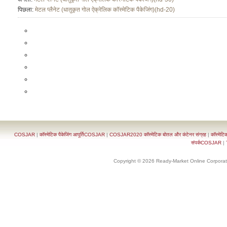
पिछला:
मेटल प्लैनेट (धातुकृत गोल ऐक्रेलिक कॉस्मेटिक पैकेजिंग)(hd-20)
COSJAR
|
कॉस्मेटिक पैकेजिंग आपूर्तिCOSJAR
|
COSJAR2020 कॉस्मेटिक बोतल और कंटेनर संग्रह
|
कॉस्मेटि
संपर्कCOSJAR
|
Copyright © 2026 Ready-Market Online Corporat