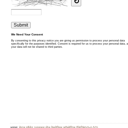
अगला:
मेटल प्लैनेट (धातुकृत गोल ऐक्रेलिक कॉस्मेटिक पैकेजिंग)(hd-50)