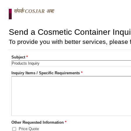
संपर्क COSJAR अब!