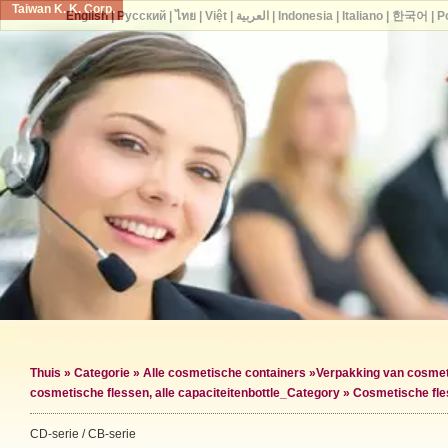
Taiwan K. K. Corp.
English
|
Русский
|
ไทย
|
Việt
|
العربية
|
Indonesia
|
Italiano
|
한국어
|
P
Thuis
»
Categorie
»
Alle cosmetische containers
»
Verpakking van cosmet
cosmetische flessen, alle capaciteiten
bottle_Category »
Cosmetische fle
CD-serie / CB-serie