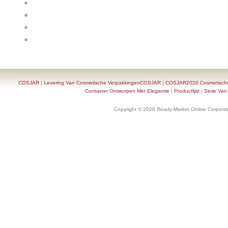
COSJAR
|
Levering Van Cosmetische VerpakkingenCOSJAR
|
COSJAR2020 Cosmetische F
Container Ontworpen Met Elegantie
|
Productlijst
|
Serie Van
Copyright © 2026 Ready-Market Online Corporat