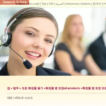
Taiwan K. K. Corp.
English
|
Русский
|
ไทย
|
Việt
|
العربية
|
Indonesia
|
Italiano
|
한국어
|
P
집
»
범주
»
모든 화장품 용기
»
화장품 병 포장
all-products »
화장품 병 포장 모
VB2 / VDA-D 시리즈