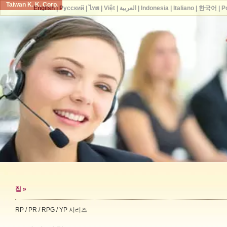
Taiwan K. K. Corp.
English
|
Русский
|
ไทย
|
Việt
|
العربية
|
Indonesia
|
Italiano
|
한국어
|
P
집
»
RP / PR / RPG / YP 시리즈