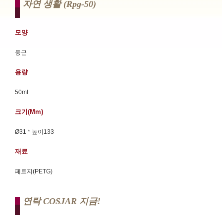
자연 생활 (rpg-50)
모양
둥근
용량
50ml
크기(mm)
Ø31 * 높이133
재료
페트지(PETG)
연락 COSJAR 지금!