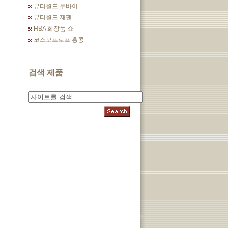
뷰티월드 두바이
뷰티월드 재팬
HBA 화장품 쇼
코스모프로프 홍콩
검색 제품