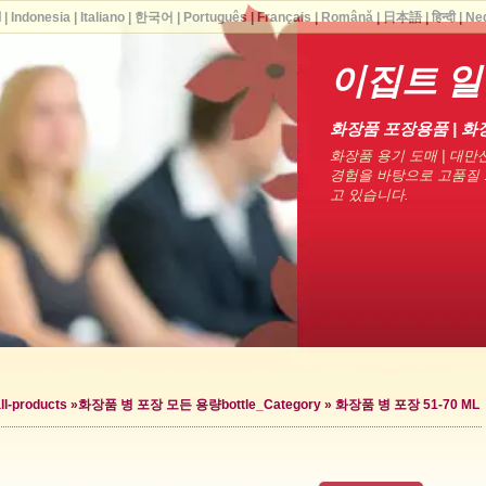
ا
|
Indonesia
|
Italiano
|
한국어
|
Português
|
Français
|
Română
|
日本語
|
हिन्दी
|
Ne
이집트 
화장품 포장용품 | 화
화장품 용기 도매 | 대만산
경험을 바탕으로 고품질 
고 있습니다.
ll-products »
화장품 병 포장 모든 용량
bottle_Category »
화장품 병 포장 51-70 ML