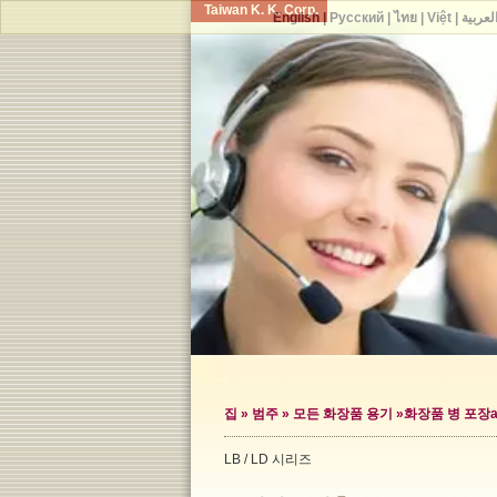
Taiwan K. K. Corp.
English
|
Русский
|
ไทย
|
Việt
|
لعربية
집
»
범주
»
모든 화장품 용기
»
화장품 병 포장
a
LB / LD 시리즈