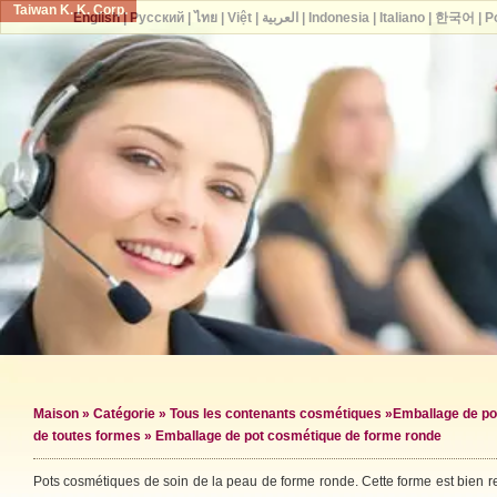
Taiwan K. K. Corp.
English
|
Русский
|
ไทย
|
Việt
|
العربية
|
Indonesia
|
Italiano
|
한국어
|
P
Maison
»
Catégorie
»
Tous les contenants cosmétiques
»
Emballage de po
de toutes formes
» Emballage de pot cosmétique de forme ronde
Pots cosmétiques de soin de la peau de forme ronde. Cette forme est bien r