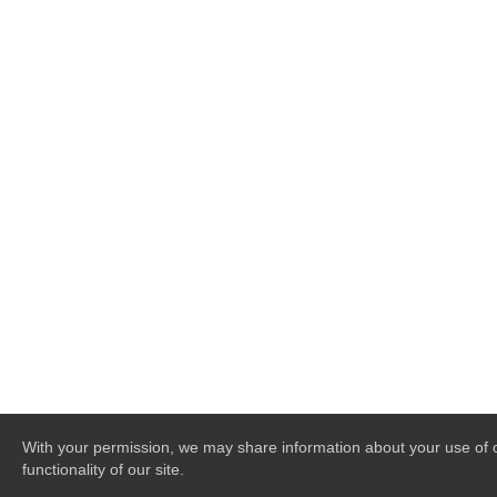
With your permission, we may share information about your use of ou
functionality of our site.