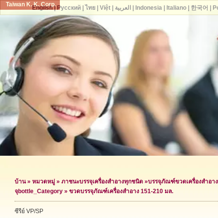
Taiwan K. K. Corp.
English
|
Русский
|
ไทย
|
Việt
|
العربية
|
Indonesia
|
Italiano
|
한국어
|
P
บ้าน
»
หมวดหมู่
»
ภาชนะบรรจุเครื่องสำอางทุกชนิด
»
บรรจุภัณฑ์ขวดเครื่องสำอาง
จุ
bottle_Category »
ขวดบรรจุภัณฑ์เครื่องสำอาง 151-210 มล.
ซีรีย์ VP/SP