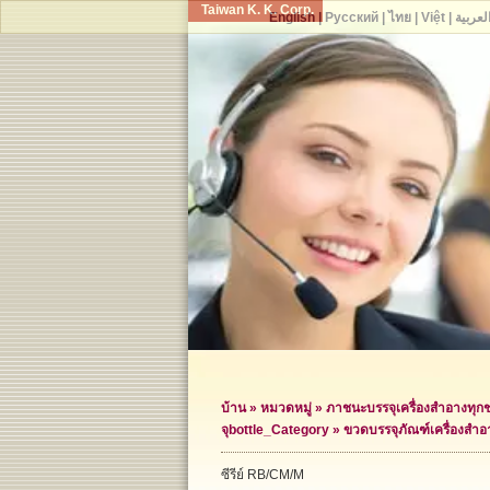
Taiwan K. K. Corp.
English
|
Русский
|
ไทย
|
Việt
|
لعربية
บ้าน
»
หมวดหมู่
»
ภาชนะบรรจุเครื่องสำอางทุก
จุ
bottle_Category »
ขวดบรรจุภัณฑ์เครื่องสำอ
ซีรีย์ RB/CM/M