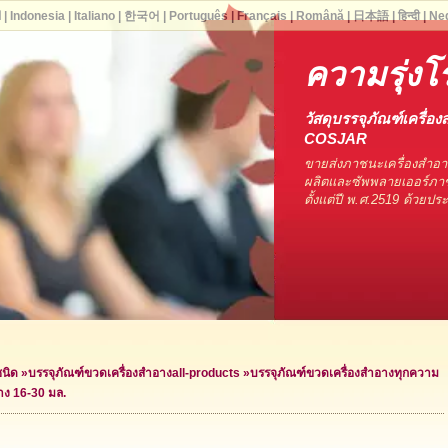
ا
|
Indonesia
|
Italiano
|
한국어
|
Português
|
Français
|
Română
|
日本語
|
हिन्दी
|
Ne
ความรุ่งโร
วัสดุบรรจุภัณฑ์เครื่อง
COSJAR
ขายส่งภาชนะเครื่องสำอ
ผลิตและซัพพลายเออร์ภาช
ตั้งแต่ปี พ.ศ.2519 ด้วยป
ชนิด
»
บรรจุภัณฑ์ขวดเครื่องสำอาง
all-products »
บรรจุภัณฑ์ขวดเครื่องสำอางทุกความ
าง 16-30 มล.