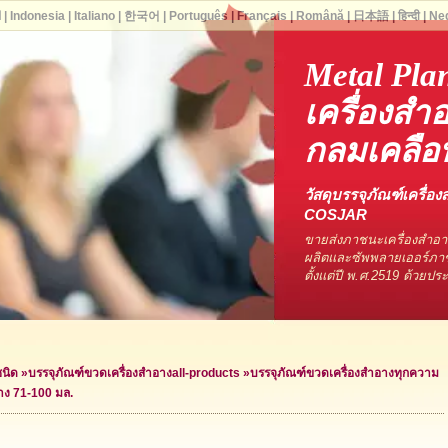
ا
|
Indonesia
|
Italiano
|
한국어
|
Português
|
Français
|
Română
|
日本語
|
हिन्दी
|
Ne
Metal Pla
เครื่องสำ
กลมเคลือบ
วัสดุบรรจุภัณฑ์เครื่อง
COSJAR
ขายส่งภาชนะเครื่องสำอ
ผลิตและซัพพลายเออร์ภาช
ตั้งแต่ปี พ.ศ.2519 ด้วยป
ชนิด
»
บรรจุภัณฑ์ขวดเครื่องสำอาง
all-products »
บรรจุภัณฑ์ขวดเครื่องสำอางทุกความ
าง 71-100 มล.