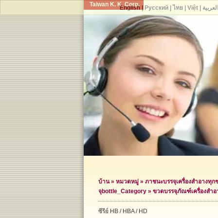
Taiwan K. K. Corp.
English
|
Русский
|
ไทย
|
Việt
|
لعربية
บ้าน
»
หมวดหมู่
»
ภาชนะบรรจุเครื่องสำอางทุก
จุ
bottle_Category »
ขวดบรรจุภัณฑ์เครื่องสำอ
ซีรีย์ HB / HBA / HD