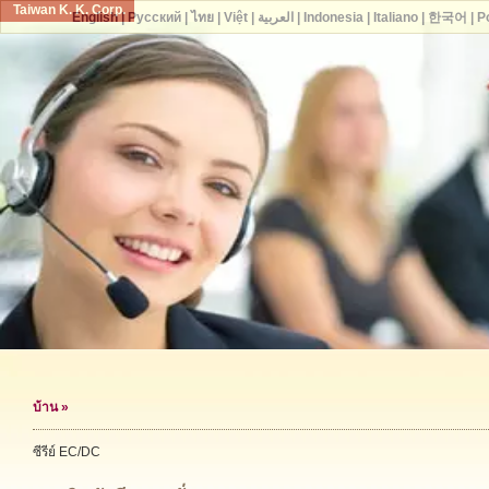
Taiwan K. K. Corp.
English
|
Русский
|
ไทย
|
Việt
|
العربية
|
Indonesia
|
Italiano
|
한국어
|
P
บ้าน
»
ซีรีย์ EC/DC