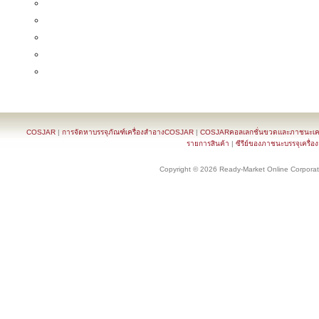
COSJAR
|
การจัดหาบรรจุภัณฑ์เครื่องสำอางCOSJAR
|
COSJARคอลเลกชั่นขวดและภาชนะเครื
รายการสินค้า
|
ซีรีย์ของภาชนะบรรจุเครื่อ
Copyright © 2026 Ready-Market Online Corporat