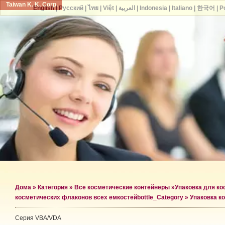
Taiwan K. K. Corp.
English
|
Русский
|
ไทย
|
Việt
|
العربية
|
Indonesia
|
Italiano
|
한국어
|
P
Дома
»
Категория
»
Все косметические контейнеры
»
Упаковка для к
косметических флаконов всех емкостей
bottle_Category »
Упаковка к
Серия VBA/VDA