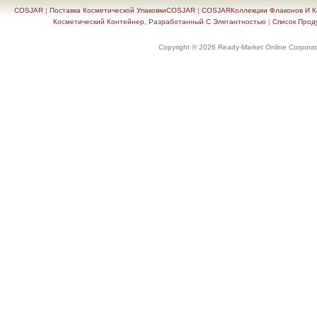
COSJAR
|
Поставка Косметической УпаковкиCOSJAR
|
COSJARКоллекции Флаконов И Ко
Косметический Контейнер, Разработанный С Элегантностью
|
Список Прод
Copyright © 2026 Ready-Market Online Corporat