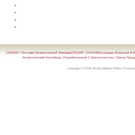
COSJAR
|
Поставка Косметической УпаковкиCOSJAR
|
COSJARКоллекции Флаконов И Ко
Косметический Контейнер, Разработанный С Элегантностью
|
Список Прод
Copyright © 2026 Ready-Market Online Corporat