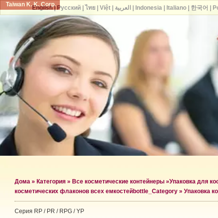
Taiwan K. K. Corp.
English
|
Русский
|
ไทย
|
Việt
|
العربية
|
Indonesia
|
Italiano
|
한국어
|
P
Дома
»
Категория
»
Все косметические контейнеры
»
Упаковка для к
косметических флаконов всех емкостей
bottle_Category »
Упаковка к
Серия RP / PR / RPG / YP