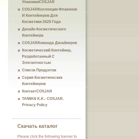
УпаковкиCOSJAR
COSJARКоллекции Флаконов
И Контейнеров Для
Косметики 2020 Года
Дизайн Косметического
Контейнера
COSJARКоманда Дизайнеров
Косметический Контейнер,
Разработанный С
Элегантностью
Список Продуктов
Серия Косметических
Контейнеров
КонтактCOSJAR
TAIWAN K.K.- COSJAR.
Privacy Policy
Скачать каталог
Please click the following banner to