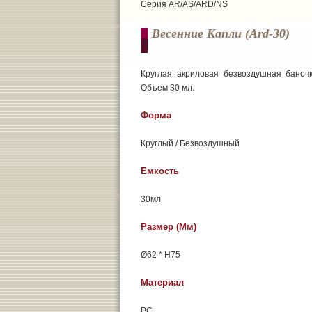
Серия AR/AS/ARD/NS
Весенние Капли (ard-30)
Круглая акриловая безвоздушная баноч
Объем 30 мл.
Форма
Круглый / Безвоздушный
Емкость
30мл
Размер (мм)
Ø62 * H75
Материал
РС