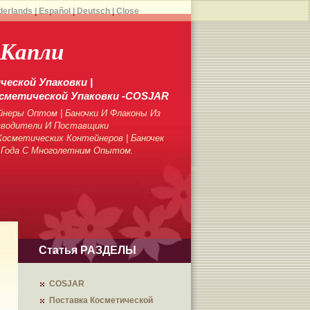
derlands
|
Español
|
Deutsch
|
Close
 Капли
еской Упаковки |
сметической Упаковки -COSJAR
неры Оптом | Баночки И Флаконы Из
зводители И Поставщики
осметических Контейнеров | Баночек
 Года С Многолетним Опытом.
Статья РАЗДЕЛЫ
COSJAR
Поставка Косметической