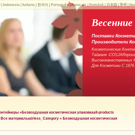
ا
|
Indonesia
|
Italiano
|
한국어
|
Português
|
Français
|
Română
|
日本語
|
हिन्दी
|
Ne
Весенние
Поставки Косметич
Производители Ко
Косметические Контей
Тайваня -COSJARпрои
Высококачественных К
Для Косметики С 1976
контейнеры
»
Безвоздушная косметическая упаковка
all-products
а Все материалы
airless_Category »
Безвоздушная косметическая