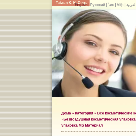
Taiwan K. K. Corp.
English
|
Русский
|
ไทย
|
Việt
|
لعربية
Дома
»
Категория
»
Все косметические 
»
Безвоздушная косметическая упаковк
упаковка MS Материал