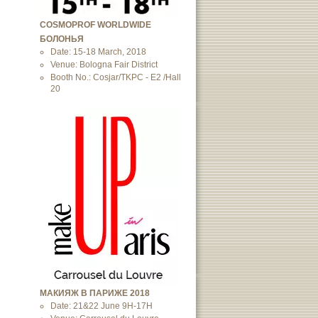
COSMOPROF WORLDWIDE
БОЛОНЬЯ
Date: 15-18 March, 2018
Venue: Bologna Fair District
Booth No.: Cosjar/TKPC - E2 /Hall
20
МАКИЯЖ В ПАРИЖЕ 2018
Date: 21&22 June 9H-17H