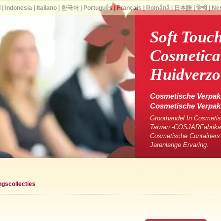
ا
|
Indonesia
|
Italiano
|
한국어
|
Português
|
Français
|
Română
|
日本語
|
हिन्दी
|
Ne
Soft Touc
Cosmetic
Huidverzo
Cosmetische Verpakk
Cosmetische Verpa
Groothandel In Cosmetis
Taiwan -COSJARFabrikan
Cosmetische Containers
Jarenlange Ervaring.
gscollecties