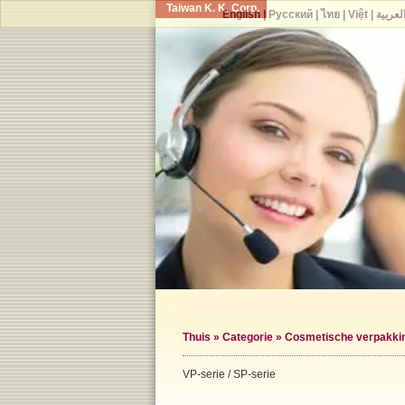
Taiwan K. K. Corp.
English
|
Русский
|
ไทย
|
Việt
|
لعربية
Thuis
»
Categorie
»
Cosmetische verpakkin
VP-serie / SP-serie