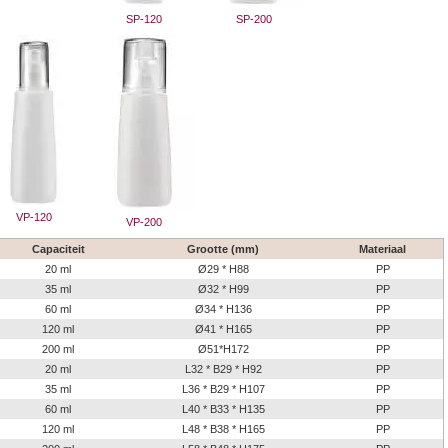
SP-120
SP-200
VP-120
VP-200
Capaciteit
Grootte (mm)
Materiaal
20 ml
Ø29 * H88
PP
35 ml
Ø32 * H99
PP
60 ml
Ø34 * H136
PP
120 ml
Ø41 * H165
PP
200 ml
Ø51*H172
PP
20 ml
L32 * B29 * H92
PP
35 ml
L36 * B29 * H107
PP
60 ml
L40 * B33 * H135
PP
120 ml
L48 * B38 * H165
PP