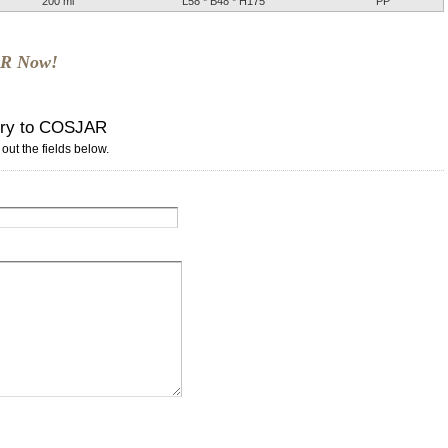
200 ml
L58 * B48 * H175
PP
AR Now!