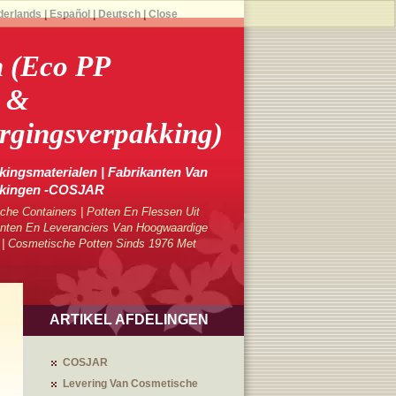
derlands
|
Español
|
Deutsch
|
Close
h (Eco PP
a &
rgingsverpakking)
ingsmaterialen | Fabrikanten Van
kkingen -COSJAR
che Containers | Potten En Flessen Uit
ten En Leveranciers Van Hoogwaardige
 | Cosmetische Potten Sinds 1976 Met
ARTIKEL AFDELINGEN
COSJAR
Levering Van Cosmetische