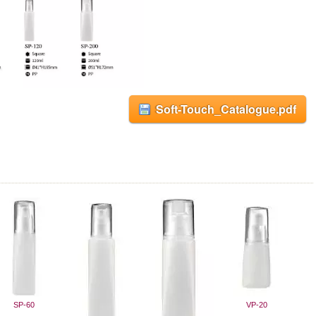
Soft-Touch_Catalogue.pdf
SP-60
VP-20